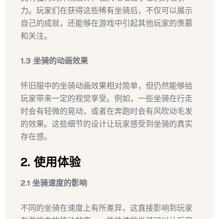
力。玩家们在获得这些稀有坐骑后，不仅可以展示
自己的成就，还能够在游戏中引起其他玩家的羡慕
和关注。
1.3 坐骑的动画效果
怀旧服中的坐骑动画效果相对简单，但仍然能够给
玩家带来一定的视觉享受。例如，一些坐骑在行走
时会有轻微的晃动，或者在奔跑时会有风吹动毛发
的效果。这些细节的设计让玩家感受到坐骑的真实
存在感。
2. 使用体验
2.1 坐骑速度的影响
不同的坐骑在速度上有所差异，这直接影响到玩家