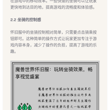
在游戏中的移动效率。一些快速的坐骑可以让玩家
更快地到达目的地，提高游戏的流畅度和体验感。
2.2 坐骑的控制感
怀旧服中的坐骑控制相对简单，只需要点击骑乘按
钮即可。这种简单的操作方式让玩家更加专注于游
戏内容本身，减少了操作的负担，提高了游戏的乐
趣。