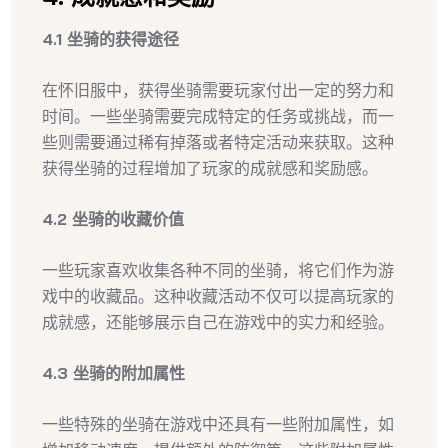
4.1 坐骑的获得途径
在怀旧服中，获得坐骑需要玩家付出一定的努力和
时间。一些坐骑需要完成特定的任务或挑战，而一
些则需要通过稀有掉落或者特定活动来获取。这种
获得坐骑的过程增加了玩家的成就感和奖励感。
4.2 坐骑的收藏价值
一些玩家喜欢收集各种不同的坐骑，将它们作为游
戏中的收藏品。这种收藏活动不仅可以提高玩家的
成就感，还能够展示自己在游戏中的实力和经验。
4.3 坐骑的附加属性
一些特殊的坐骑在游戏中还具有一些附加属性，如