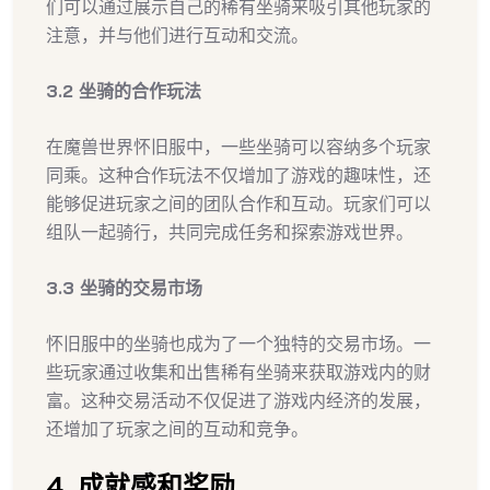
们可以通过展示自己的稀有坐骑来吸引其他玩家的
注意，并与他们进行互动和交流。
3.2 坐骑的合作玩法
在魔兽世界怀旧服中，一些坐骑可以容纳多个玩家
同乘。这种合作玩法不仅增加了游戏的趣味性，还
能够促进玩家之间的团队合作和互动。玩家们可以
组队一起骑行，共同完成任务和探索游戏世界。
3.3 坐骑的交易市场
怀旧服中的坐骑也成为了一个独特的交易市场。一
些玩家通过收集和出售稀有坐骑来获取游戏内的财
富。这种交易活动不仅促进了游戏内经济的发展，
还增加了玩家之间的互动和竞争。
4. 成就感和奖励