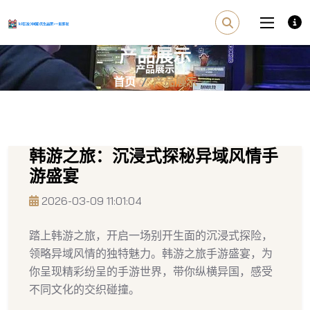
产品展示
首页
产品展示
韩游之旅：沉浸式探秘异域风情手
游盛宴
2026-03-09 11:01:04
踏上韩游之旅，开启一场别开生面的沉浸式探险，
领略异域风情的独特魅力。韩游之旅手游盛宴，为
你呈现精彩纷呈的手游世界，带你纵横异国，感受
不同文化的交织碰撞。