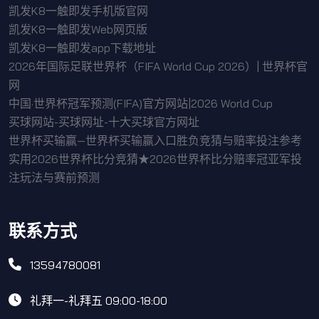
凯发K8一触即发手机版官网
凯发K8一触即发Web网页版
凯发K8一触即发app下载地址
2026年国际足联世界杯（FIFA World Cup 2026）| 世界杯官
网
中国·世界杯冠军预测(FIFA)官方网站|2026 World Cup
买球网站-买球网址-十大买球官方网址
世界杯买输赢—世界杯买输赢入口胜负竞猜与赔率投注参考
实用2026世界杯比分竞猜★2026世界杯比分赔率冠亚军投
注玩法与赛前预测
联系方式
13594780081
礼拜一-礼拜五 09:00-18:00