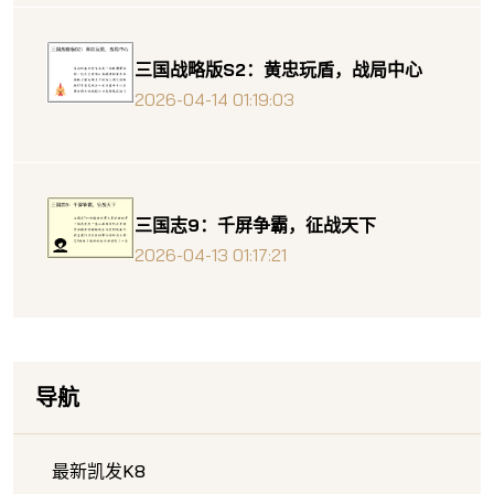
三国战略版S2：黄忠玩盾，战局中心
2026-04-14 01:19:03
三国志9：千屏争霸，征战天下
2026-04-13 01:17:21
导航
最新凯发K8