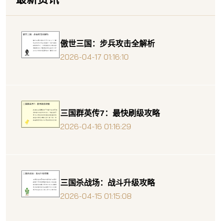
傲世三国：步兵攻击全解析
2026-04-17 01:16:10
三国群英传7：最快刷级攻略
2026-04-16 01:16:29
三国杀战场：战斗升级攻略
2026-04-15 01:15:08