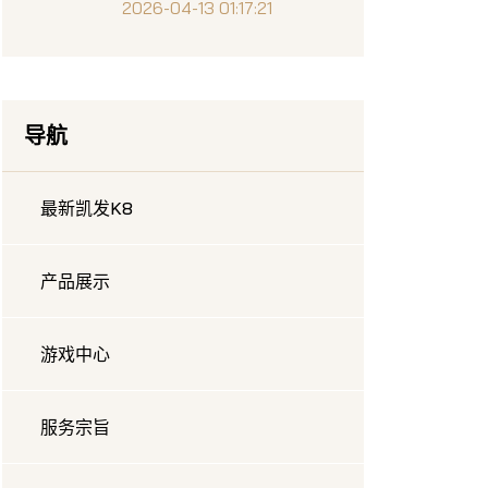
2026-04-13 01:17:21
导航
最新凯发K8
产品展示
游戏中心
服务宗旨