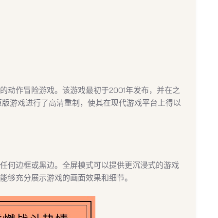
发的动作冒险游戏。该游戏最初于2001年发布，并在之
原版游戏进行了高清重制，使其在现代游戏平台上得以
任何边框或黑边。全屏模式可以提供更沉浸式的游戏
能够充分展示游戏的画面效果和细节。