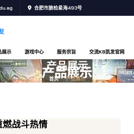
du.ag
合肥市脆检星海493号
品展示
游戏中心
服务宗旨
交流K8凯发官网
产品展示
首页
产品展示
重燃战斗热情