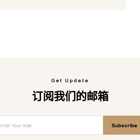
Get Update
订阅我们的邮箱
Subscribe